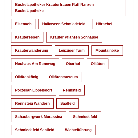
Buckelapotheker Kräuterfrauen Raff Ranzen
Buckelapotheke
Eisenach
Halloween Schmiedefeld
Hörschel
Kräuteressen
Kräuter Pflanzen Schnäpse
Kräuterwanderung
Leipziger Turm
Mountainbike
Neuhaus Am Rennweg
Oberhof
Olitäten
Olitätenkönig
Olitätenmuseum
Porzellan Lippelsdorf
Rennsteig
Rennsteig Wandern
Saalfeld
Schaubergwerk Morassina
Schmiedefeld
Schmiedefeld Saalfeld
Wichtelführung