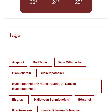
26°
24°
25°
Tags
Angebot
Bad Tabarz
Beim Giftmischer
Blankenstein
Buckelapotheker
Buckelapotheker Kräuterfrauen Raff Ranzen
Buckelapotheke
Eisenach
Halloween Schmiedefeld
Hörschel
Kräuteressen
Kräuter Pflanzen Schnäpse