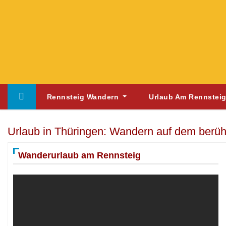
Skip
to
content
Rennsteig Wandern
Urlaub Am Rennstei
Urlaub in Thüringen: Wandern auf dem berü
Wanderurlaub am Rennsteig