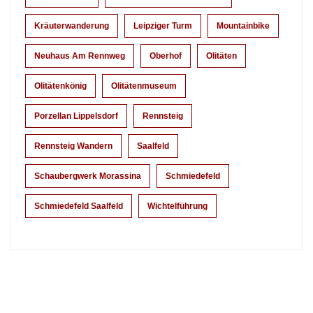
Kräuterwanderung
Leipziger Turm
Mountainbike
Neuhaus Am Rennweg
Oberhof
Olitäten
Olitätenkönig
Olitätenmuseum
Porzellan Lippelsdorf
Rennsteig
Rennsteig Wandern
Saalfeld
Schaubergwerk Morassina
Schmiedefeld
Schmiedefeld Saalfeld
Wichtelführung