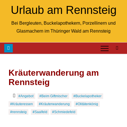
Skip
Urlaub am Rennsteig
to
content
Bei Bergleuten, Buckelapothekern, Porzellinern und
Glasmachern im Thüringer Wald am Rennsteig
Kräuterwanderung am
Rennsteig
#Angebot
#Beim Giftmischer
#Buckelapotheker
#Kräuteressen
#Kräuterwanderung
#Olitätenkönig
#rennsteig
#Saalfeld
#Schmiedefeld