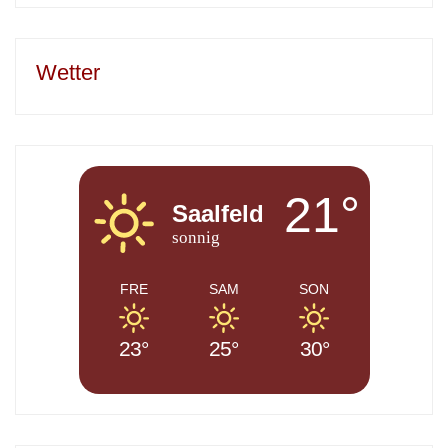
Wetter
21°
Saalfeld
sonnig
FRE
SAM
SON
23°
25°
30°