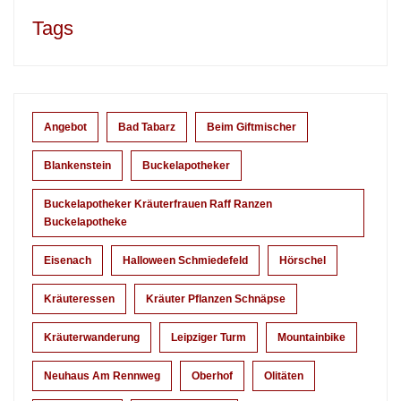
Tags
Angebot
Bad Tabarz
Beim Giftmischer
Blankenstein
Buckelapotheker
Buckelapotheker Kräuterfrauen Raff Ranzen
Buckelapotheke
Eisenach
Halloween Schmiedefeld
Hörschel
Kräuteressen
Kräuter Pflanzen Schnäpse
Kräuterwanderung
Leipziger Turm
Mountainbike
Neuhaus Am Rennweg
Oberhof
Olitäten